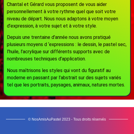
Chantal et Gérard vous proposent de vous aider
personnellement à votre rythme quel que soit votre
niveau de départ. Nous nous adaptons à votre moyen
d’expression, à votre sujet et à votre style.
Depuis une trentaine d’année nous avons pratiqué
plusieurs moyens d ‘expressions : le dessin, le pastel sec,
l’huile, l’acrylique sur différents supports avec de
nombreuses techniques d’application.
Nous maîtrisons les styles qui vont du figuratif au
moderne en passant par l’abstrait sur des sujets variés
tel que les portraits, paysages, animaux, natures mortes.
© NosAmisAuPastel 2023 - Tous droits réservés