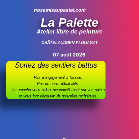
nosamisaupastel.com
La Palette
Atelier libre de peinture
CHÂTELAUDREN-PLOUAGAT
07 août 2026
Sortez des sentiers battus
Pas d’engagement à l’année.
Pas de cours rébarbatifs.
Les coachs vous aident personnellement sur vos sujets
et vous font d
écouvrir de nouvelles techniques.